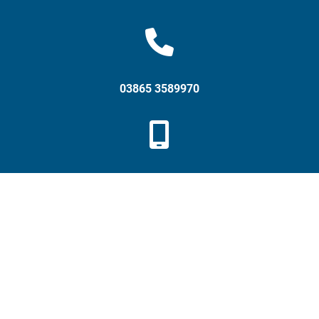
03865 3589970
0152 25628362
info@dlz-sn.de